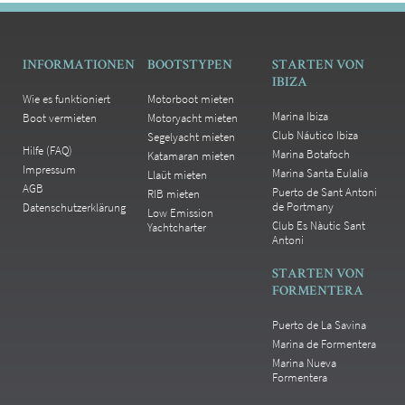
INFORMATIONEN
BOOTSTYPEN
STARTEN VON
IBIZA
Wie es funktioniert
Motorboot mieten
Marina Ibiza
Boot vermieten
Motoryacht mieten
Club Náutico Ibiza
Segelyacht mieten
Hilfe (FAQ)
Marina Botafoch
Katamaran mieten
Impressum
Marina Santa Eulalia
Llaüt mieten
AGB
Puerto de Sant Antoni
RIB mieten
de Portmany
Datenschutzerklärung
Low Emission
Club Es Nàutic Sant
Yachtcharter
Antoni
STARTEN VON
FORMENTERA
Puerto de La Savina
Marina de Formentera
Marina Nueva
Formentera