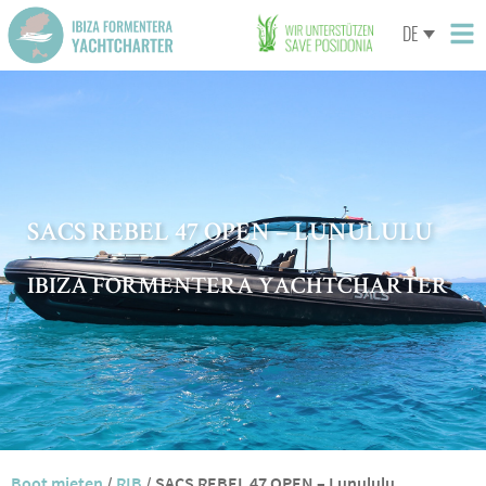
DE
SACS REBEL 47 OPEN – LUNULULU
IBIZA FORMENTERA YACHTCHARTER
Boot mieten
/
RIB
/
SACS REBEL 47 OPEN – Lunululu