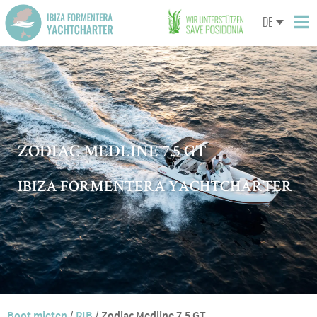
DE
ZODIAC MEDLINE 7.5 GT
IBIZA FORMENTERA YACHTCHARTER
Boot mieten
/
RIB
/
Zodiac Medline 7.5 GT