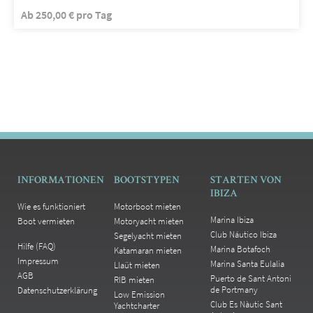
Ab
250,00
€
pro Tag
INFORMATIONEN
BOOTSTYPEN
STARTEN VON
IBIZA
Wie es funktioniert
Motorboot mieten
Marina Ibiza
Boot vermieten
Motoryacht mieten
Club Náutico Ibiza
Segelyacht mieten
Hilfe (FAQ)
Marina Botafoch
Katamaran mieten
Impressum
Marina Santa Eulalia
Llaüt mieten
AGB
Puerto de Sant Antoni
RIB mieten
de Portmany
Datenschutzerklärung
Low Emission
Club Es Nàutic Sant
Yachtcharter