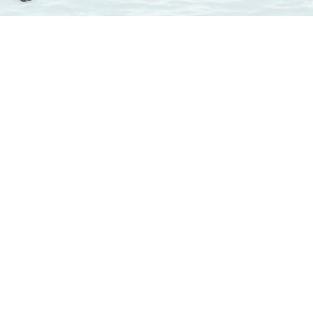
INFORMATIONEN
BOOTSTYPEN
STARTEN VON
IBIZA
Wie es funktioniert
Motorboot mieten
Marina Ibiza
Boot vermieten
Motoryacht mieten
Club Náutico Ibiza
Segelyacht mieten
Hilfe (FAQ)
Marina Botafoch
Katamaran mieten
Impressum
Marina Santa Eulalia
Llaüt mieten
AGB
Puerto de Sant Antoni
RIB mieten
de Portmany
Datenschutzerklärung
Low Emission
Club Es Nàutic Sant
Yachtcharter
Antoni