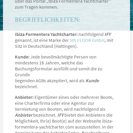
über das Portal „Ibiza Formentera Yachtcharter“
zum Tragen kommen.
BEGRIFFLICHKEITEN:
Ibiza Formentera Yachtcharter:
nachfolgend
IFY
genannt, ist eine Marke der
5th FLOOR GmbH
, mit
Sitz in Deutschland (Hattingen).
Kunde:
Jede bevollmächtigte Person von
mindestens 18 Jahren, welche das
Buchungsformular ausfüllt und somit die zu
Grunde
liegenden AGBs akzeptiert, wird als
Kunde
bezeichnet.
Anbieter:
Eigentümer eines oder mehrerer Boote,
eine Charterfirma oder eine Agentur zur
Vermietung von Booten, wird nachfolgend als
Anbieter
bezeichnet.
IFY
bietet den Anbietern
die
Möglichkeit, Ihr(e) Boot(e) auf der Webseite ibiza-
formentera-yachtcharter.com auszustellen. In der
Anzeige kann der Anbieter Fotos, Beschreibung,