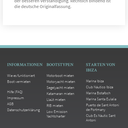
der besseren Verständigung. Rechtlich bindend ist
die deutsche Originalfassung.
INFORMATIONEN
BOOTSTYPEN
STARTEN VON
IBIZA
Wie es funktioniert
Motorboot mieten
Marina Ibiza
Boot vermieten
Motoryacht mieten
Club Náutico Ibiza
Segelyacht mieten
Hilfe (FAQ)
Marina Botafoch
Katamaran mieten
Impressum
Marina Santa Eulalia
Llaüt mieten
AGB
Puerto de Sant Antoni
RIB mieten
de Portmany
Datenschutzerklärung
Low Emission
Club Es Nàutic Sant
Yachtcharter
Antoni