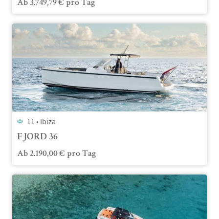
Ab
3.749,79
€
pro Tag
11 •
Ibiza
FJORD 36
Ab
2.190,00
€
pro Tag