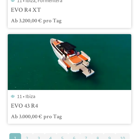
11 •
Ibiza, Formentera
EVO R4 XT
Ab
3.200,00
€
pro Tag
11 •
Ibiza
EVO 43 R4
Ab
3.000,00
€
pro Tag
1
2
3
4
5
6
7
8
9
10