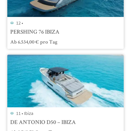
12 •
PERSHING 76 IBIZA
Ab
6.534,00
€
pro Tag
11 •
Ibiza
DE ANTONIO D50 – IBIZA