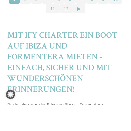
11
12
▶
MIT IFY CHARTER EIN BOOT
AUF IBIZA UND
FORMENTERA MIETEN -
EINFACH, SICHER UND MIT
WUNDERSCHÖNEN
ERINNERUNGEN!
Die Inselgruppe der Pityusen (Ibiza – Formentera –
Espalmador) bildet unter den Balearen eine Einheit für
sich. Die berühmte weiße Insel Ibiza, ihre kleine reizvolle
Schwester Formentera als auch das kleine nahezu
unbewohnte Eiland Espalmador, das beide Inseln fast