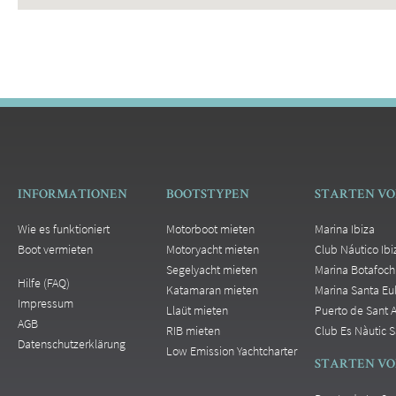
INFORMATIONEN
BOOTSTYPEN
STARTEN VO
Wie es funktioniert
Motorboot mieten
Marina Ibiza
Boot vermieten
Motoryacht mieten
Club Náutico Ibi
Segelyacht mieten
Marina Botafoch
Hilfe (FAQ)
Katamaran mieten
Marina Santa Eul
Impressum
Llaüt mieten
Puerto de Sant 
AGB
RIB mieten
Club Es Nàutic S
Datenschutzerklärung
Low Emission Yachtcharter
STARTEN V