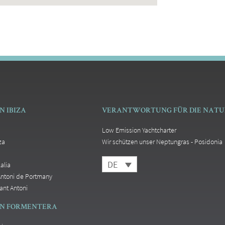
N IBIZA
VERANTWORTUNG FÜR DIE NATU
Low Emission Yachtcharter
za
Wir schützen unser Neptungras - Posidonia
DE
alia
Antoni de Portmany
ant Antoni
ON FORMENTERA