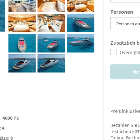
Personen
Personen a
Zusätzlich 
Overnight
Verf
Preis inklusi
g:
4000 PS
Bezahlen Sie 
:
4
restlichen 50
Online-Buchu
ätze:
8