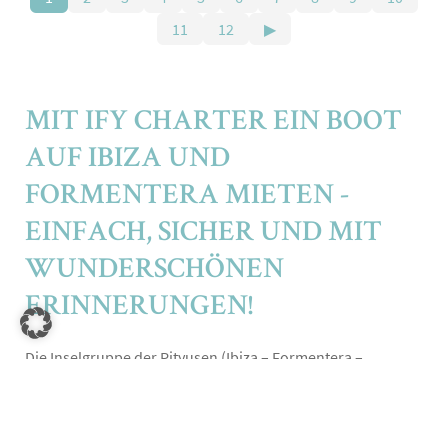
11
12
▶
MIT IFY CHARTER EIN BOOT
AUF IBIZA UND
FORMENTERA MIETEN -
EINFACH, SICHER UND MIT
WUNDERSCHÖNEN
ERINNERUNGEN!
Die Inselgruppe der Pityusen (Ibiza – Formentera –
Espalmador) bildet unter den Balearen eine Einheit für
sich. Die berühmte weiße Insel Ibiza, ihre kleine reizvolle
Schwester Formentera als auch das kleine nahezu
unbewohnte Eiland Espalmador, das beide Inseln fast