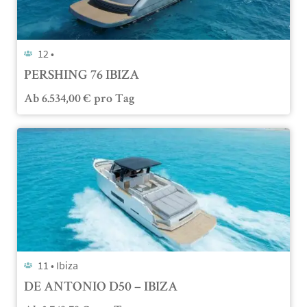
12 •
PERSHING 76 IBIZA
Ab
6.534,00
€
pro Tag
11 •
Ibiza
DE ANTONIO D50 – IBIZA