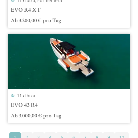
11 •
Ibiza, Formentera
EVO R4 XT
Ab
3.200,00
€
pro Tag
11 •
Ibiza
EVO 43 R4
Ab
3.000,00
€
pro Tag
1
2
3
4
5
6
7
8
9
10