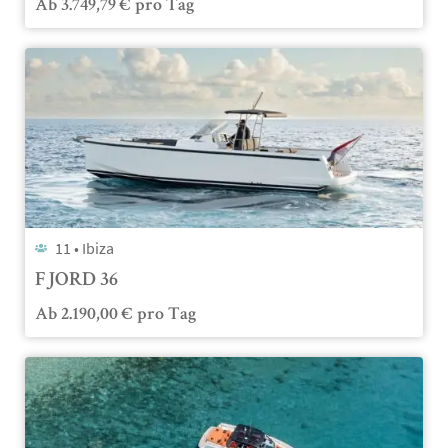
Ab
3.749,79
€
pro Tag
11 •
Ibiza
FJORD 36
Ab
2.190,00
€
pro Tag