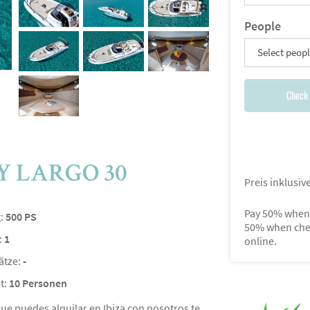
People
Select peop
Check 
Y LARGO 30
Preis inklusi
Pay 50% when 
g:
500 PS
50% when che
:
1
online.
ätze:
-
t:
10 Personen
que puedes alquilar en Ibiza con nosotros te