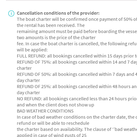
Cancellation conditions of the provider:
The boat charter will be confirmed once payment of 50% of
the rental has been received. The
remaining amount must be paid before boarding the vessel.
two amounts is the price of the charter
fee. In case the boat charter is cancelled, the following ref
will be applied:
FULL REFUND: all bookings cancelled within 15 days prior t
REFUND OF 75%: all bookings cancelled within 14 and 7 day
charter
REFUND OF 50%: all bookings cancelled within 7 days and 4
day charter
REFUND OF 25%: all bookings cancelled within 48 hours and
day charter
NO REFUND: all bookings cancelled less than 24 hours prior
and when the client does not show up
BAD WEATHER CONDITIONS
In case of bad weather conditions on the charter date, the cli
refund or will be able to reschedule
the charter based on availability. The clause of ‘’bad weathe
applied in case of wind gusts of 25