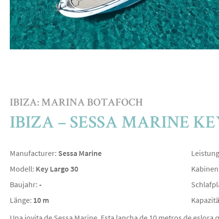
IBIZA: MARINA BOTAFOCH
IBIZA – SESSA MARINE KE
Manufacturer:
Sessa Marine
Leistun
Modell:
Key Largo 30
Kabinen
Baujahr:
-
Schlafpl
Länge:
10 m
Kapazitä
Una joyita de Sessa Marine. Esta lancha de 10 metros de eslora 