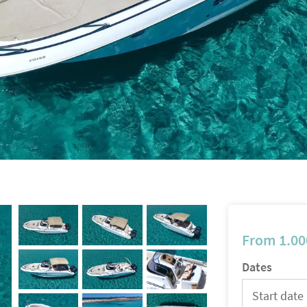
From
1.00
Dates