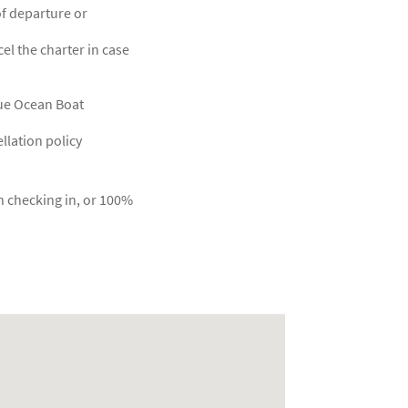
of departure or
l the charter in case
lue Ocean Boat
llation policy
 checking in, or 100%