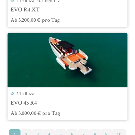
11 •
Ibiza, Formentera
EVO R4 XT
Ab
3.200,00
€
pro Tag
11 •
Ibiza
EVO 43 R4
Ab
3.000,00
€
pro Tag
1
2
3
4
5
6
7
8
9
10