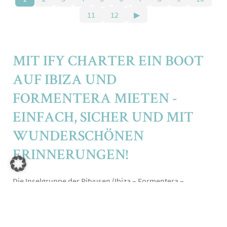
11
12
▶
MIT IFY CHARTER EIN BOOT
AUF IBIZA UND
FORMENTERA MIETEN -
EINFACH, SICHER UND MIT
WUNDERSCHÖNEN
ERINNERUNGEN!
Die Inselgruppe der Pityusen (Ibiza – Formentera –
Espalmador) bildet unter den Balearen eine Einheit für
sich. Die berühmte weiße Insel Ibiza, ihre kleine reizvolle
Schwester Formentera als auch das kleine nahezu
unbewohnte Eiland Espalmador, das beide Inseln fast