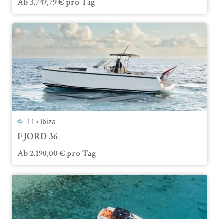
Ab
3.749,79
€
pro Tag
11 •
Ibiza
FJORD 36
Ab
2.190,00
€
pro Tag