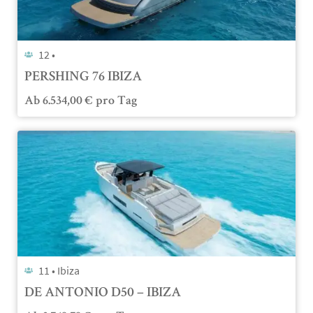
12 •
PERSHING 76 IBIZA
Ab
6.534,00
€
pro Tag
11 •
Ibiza
DE ANTONIO D50 – IBIZA