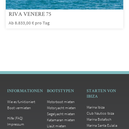
RIVA VENERE 75
Ab
8.833,00
€
pro Tag
INFORMATIONEN
BOOTSTYPEN
STARTEN VON
IBIZA
Wie es funktioniert
Motorboot mieten
Marina Ibiza
Boot vermieten
Motoryacht mieten
Club Náutico Ibiza
Segelyacht mieten
Hilfe (FAQ)
Marina Botafoch
Katamaran mieten
Impressum
Marina Santa Eulalia
Llaüt mieten