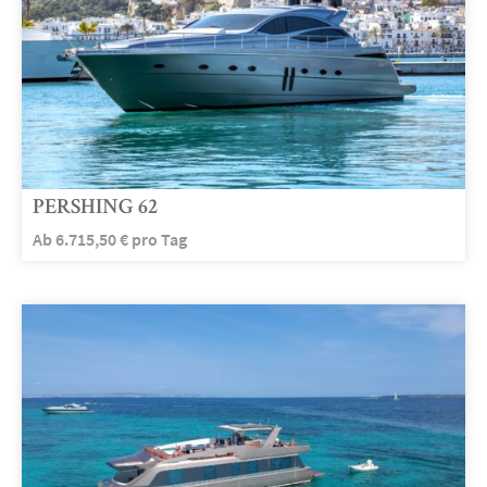
PERSHING 62
Ab
6.715,50
€
pro Tag