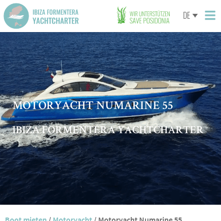
DE
MOTORYACHT NUMARINE 55
IBIZA FORMENTERA YACHTCHARTER
Boot mieten
/
Motoryacht
/
Motoryacht Numarine 55