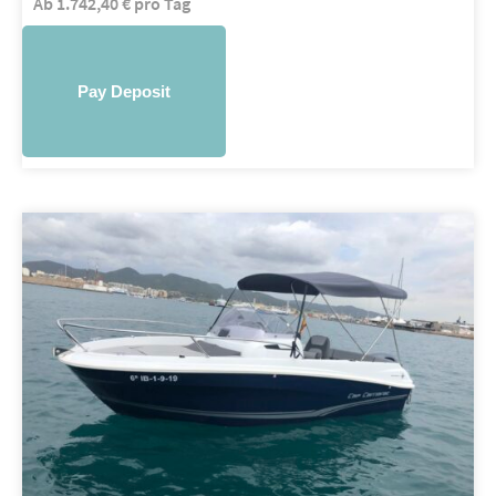
Ab
1.742,40
€
pro Tag
Pay Deposit