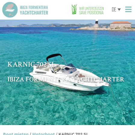
DE
KARNIC 702 SL
IBIZA FORMENTERA YACHTCHARTER
Boot mieten
/
Motorboot
/
KARNIC 702 SL