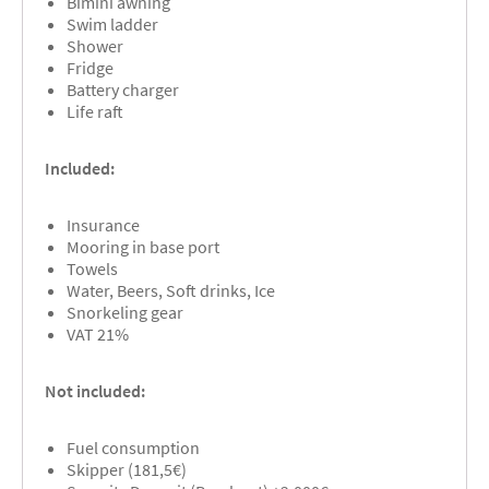
Bimini awning
Swim ladder
Shower
Fridge
Battery charger
Life raft
Included:
Insurance
Mooring in base port
Towels
Water, Beers, Soft drinks, Ice
Snorkeling gear
VAT 21%
Not included:
Fuel consumption
Skipper (181,5€)