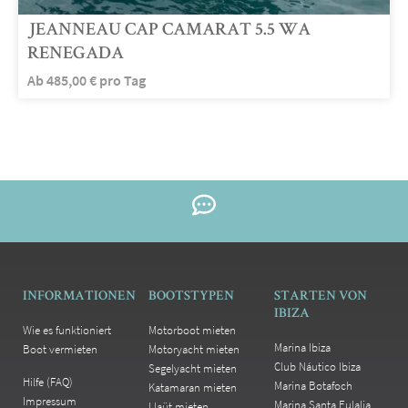
JEANNEAU CAP CAMARAT 5.5 WA
RENEGADA
Ab
485,00
€
pro Tag
INFORMATIONEN
BOOTSTYPEN
STARTEN VON
IBIZA
Wie es funktioniert
Motorboot mieten
Marina Ibiza
Boot vermieten
Motoryacht mieten
Club Náutico Ibiza
Segelyacht mieten
Hilfe (FAQ)
Marina Botafoch
Katamaran mieten
Impressum
Marina Santa Eulalia
Llaüt mieten