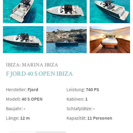
IBIZA: MARINA IBIZA
FJORD 40 S OPEN IBIZA
Hersteller:
Fjord
Leistung:
740 PS
Modell:
40 S OPEN
Kabinen:
1
Baujahr:
-
Schlafplätze:
-
Länge:
12 m
Kapazität:
11 Personen