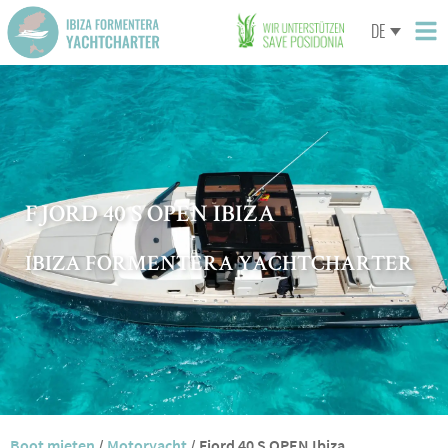
DE
FJORD 40 S OPEN IBIZA
IBIZA FORMENTERA YACHTCHARTER
Boot mieten
/
Motoryacht
/
Fjord 40 S OPEN Ibiza