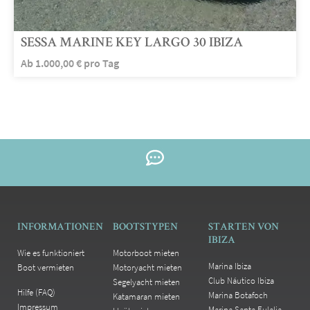
SESSA MARINE KEY LARGO 30 IBIZA
Ab
1.000,00
€
pro Tag
INFORMATIONEN
BOOTSTYPEN
STARTEN VON
IBIZA
Wie es funktioniert
Motorboot mieten
Marina Ibiza
Boot vermieten
Motoryacht mieten
Club Náutico Ibiza
Segelyacht mieten
Hilfe (FAQ)
Marina Botafoch
Katamaran mieten
Impressum
Marina Santa Eulalia