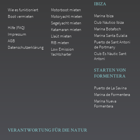
IBIZA
Wie es funktioniert
Motorboot mieten
Marina Ibiza
Boot vermieten
Motoryacht mieten
Club Náutico Ibiza
Segelyacht mieten
Hilfe (FAQ)
Marina Botafoch
Katamaran mieten
Impressum
Marina Santa Eulalia
Llaüt mieten
AGB
Puerto de Sant Antoni
RIB mieten
de Portmany
Datenschutzerklärung
Low Emission
Club Es Nàutic Sant
Yachtcharter
Antoni
STARTEN VON
FORMENTERA
Puerto de La Savina
Marina de Formentera
Marina Nueva
Formentera
VERANTWORTUNG FÜR DIE NATUR