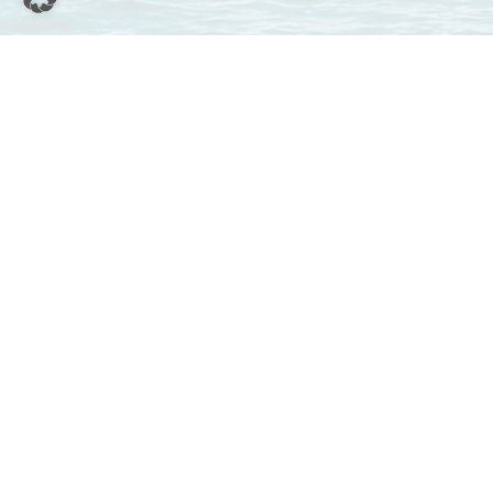
INFORMATIONEN
BOOTSTYPEN
STARTEN VON
IBIZA
Wie es funktioniert
Motorboot mieten
Marina Ibiza
Boot vermieten
Motoryacht mieten
Club Náutico Ibiza
Segelyacht mieten
Hilfe (FAQ)
Marina Botafoch
Katamaran mieten
Impressum
Marina Santa Eulalia
Llaüt mieten
AGB
Puerto de Sant Antoni
RIB mieten
de Portmany
Datenschutzerklärung
Low Emission
Club Es Nàutic Sant
Yachtcharter
Antoni