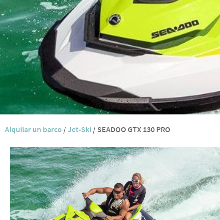
Alquilar un barco
/
Jet-Ski
/
SEADOO GTX 130 PRO