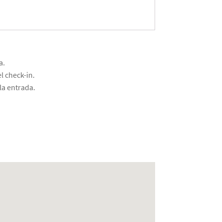
a.
l check-in.
la entrada.