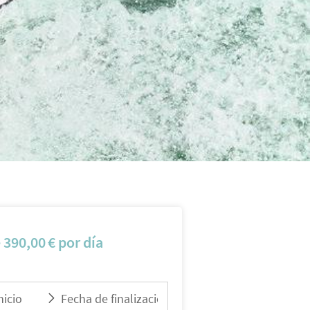
e
390,00
€
por día