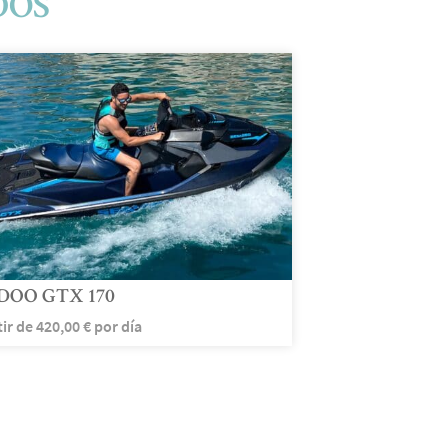
DOS
DOO GTX 170
tir de
420,00
€
por día