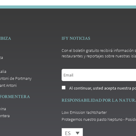
IBIZA
IFY NOTICIAS
Con el boletín gratuito recibirá información
restaurantes y reportajes sobre nuestras isla
za
alia
Antoni de Portmany
ant Antoni
Al continuar, usted acepta nuestra po
 FORMENTERA
RESPONSABILIDAD POR LA NATU
vina
Low Emission Yachtcharter
entera
Protegemos nuestro pasto Neptuno - Posid
ES