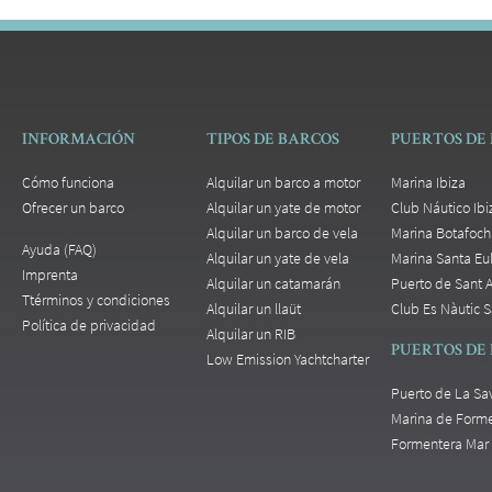
INFORMACIÓN
TIPOS DE BARCOS
PUERTOS DE 
Cómo funciona
Alquilar un barco a motor
Marina Ibiza
Ofrecer un barco
Alquilar un yate de motor
Club Náutico Ibi
Alquilar un barco de vela
Marina Botafoch
Ayuda (FAQ)
Alquilar un yate de vela
Marina Santa Eul
Imprenta
Alquilar un catamarán
Puerto de Sant 
Ttérminos y condiciones
Alquilar un llaüt
Club Es Nàutic S
Política de privacidad
Alquilar un RIB
PUERTOS DE
Low Emission Yachtcharter
Puerto de La Sa
Marina de Form
Formentera Mar