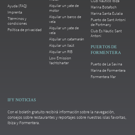
Club Náutico Ibiza
Alquilar un yate de
Ayuda (FAQ)
Marina Botafoch
motor
Imprenta
Marina Santa Eulalia
Alquilar un barco de
Ttérminos y
Puerto de Sant Antoni
vela
condiciones
de Portmany
Alquilar un yate de
Política de privacidad
Club Es Nàutic Sant
vela
Antoni
Alquilar un catamarán
Alquilar un llaüt
PUERTOS DE
Alquilar un RIB
FORMENTERA
Low Emission
Yachtcharter
Puerto de La Savina
Marina de Formentera
Formentera Mar
IFY NOTICIAS
Con el boletín gratuito recibirá información sobre la navegación,
consejos sobre restaurantes y reportajes sobre nuestras islas favoritas,
Ibiza y Formentera.