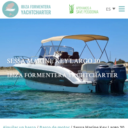
ES
SESSA MARINE KEY LARGO 30
IBIZA FORMENTERA YACHTCHARTER
Alquilar un barco
/
Barco de motor
/
Sessa Marine Key Largo 30