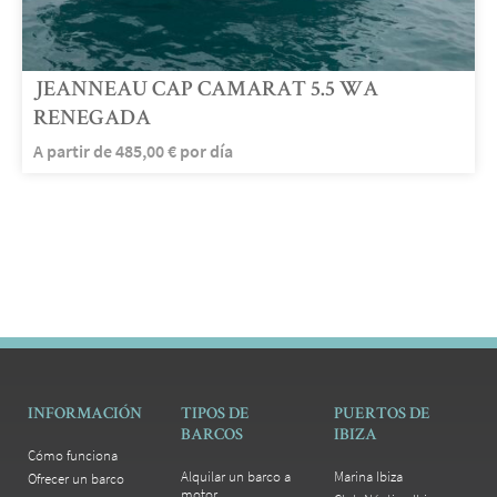
JEANNEAU CAP CAMARAT 5.5 WA
RENEGADA
A partir de
485,00
€
por día
INFORMACIÓN
TIPOS DE
PUERTOS DE
BARCOS
IBIZA
Cómo funciona
Alquilar un barco a
Marina Ibiza
Ofrecer un barco
motor