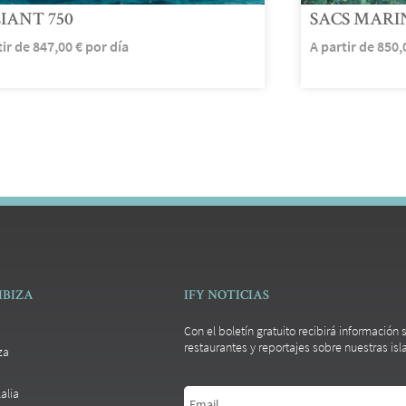
IANT 750
SACS MARI
tir de
847,00
€
por día
A partir de
850,
IBIZA
IFY NOTICIAS
Con el boletín gratuito recibirá información
restaurantes y reportajes sobre nuestras isla
za
alia