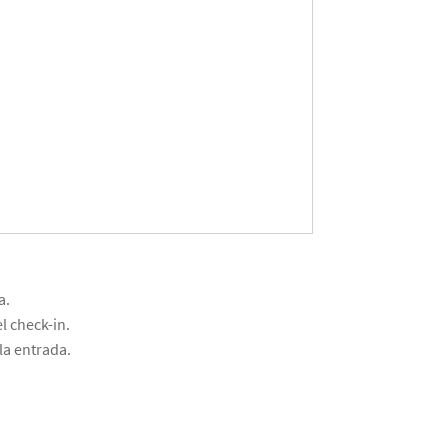
a.
l check-in.
la entrada.