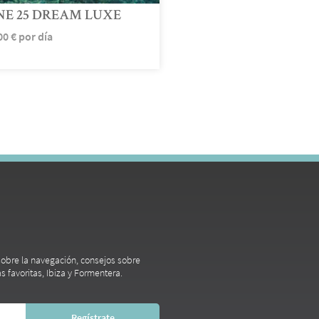
NE 25 DREAM LUXE
00
€
por día
 sobre la navegación, consejos sobre
s favoritas, Ibiza y Formentera.