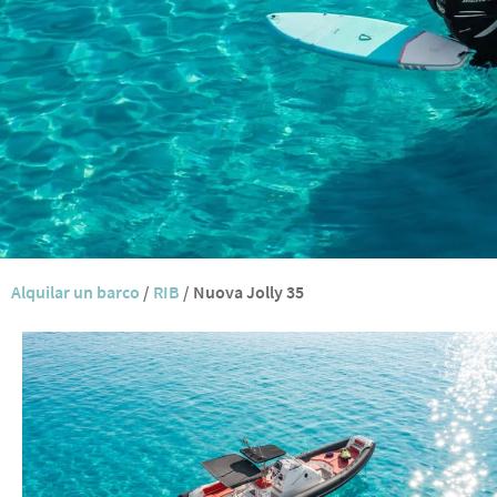
Alquilar un barco
/
RIB
/
Nuova Jolly 35