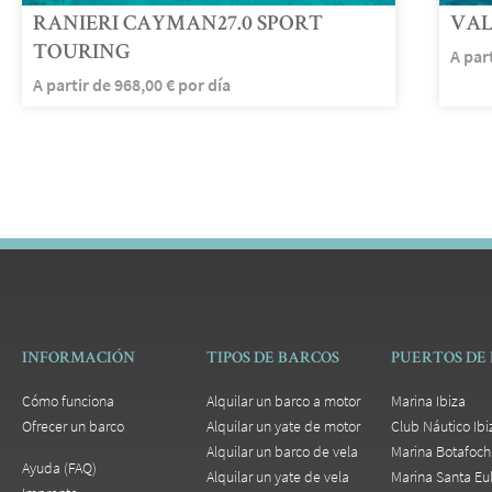
RANIERI CAYMAN27.0 SPORT
VAL
TOURING
A par
A partir de
968,00
€
por día
INFORMACIÓN
TIPOS DE BARCOS
PUERTOS DE 
Cómo funciona
Alquilar un barco a motor
Marina Ibiza
Ofrecer un barco
Alquilar un yate de motor
Club Náutico Ibi
Alquilar un barco de vela
Marina Botafoch
Ayuda (FAQ)
Alquilar un yate de vela
Marina Santa Eul