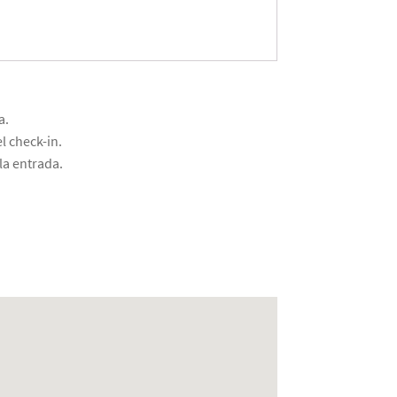
a.
l check-in.
la entrada.