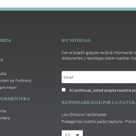
IBIZA
IFY NOTICIAS
Con el boletín gratuito recibirá información
restaurantes y reportajes sobre nuestras isla
za
alia
Antoni de Portmany
ant Antoni
Al continuar, usted acepta nuestra po
 FORMENTERA
RESPONSABILIDAD POR LA NATU
vina
Low Emission Yachtcharter
entera
Protegemos nuestro pasto Neptuno - Posid
ES