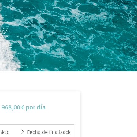
e
968,00
€
por día