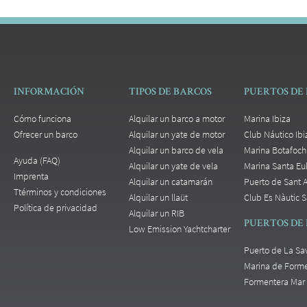
INFORMACIÓN
TIPOS DE BARCOS
PUERTOS DE 
Cómo funciona
Alquilar un barco a motor
Marina Ibiza
Ofrecer un barco
Alquilar un yate de motor
Club Náutico Ibi
Alquilar un barco de vela
Marina Botafoch
Ayuda (FAQ)
Alquilar un yate de vela
Marina Santa Eul
Imprenta
Alquilar un catamarán
Puerto de Sant 
Ttérminos y condiciones
Alquilar un llaüt
Club Es Nàutic S
Política de privacidad
Alquilar un RIB
PUERTOS DE
Low Emission Yachtcharter
Puerto de La Sa
Marina de Form
Formentera Mar