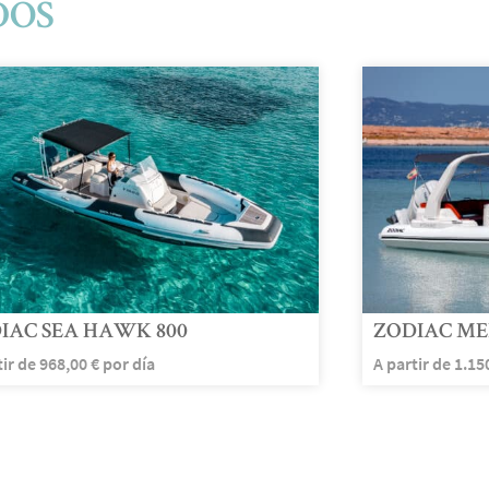
DOS
IAC SEA HAWK 800
ZODIAC ME
tir de
968,00
€
por día
A partir de
1.15