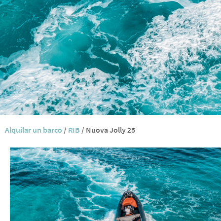
Alquilar un barco
/
RIB
/
Nuova Jolly 25