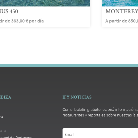
US 450
MONTEREY 
tir de
363,00
€
por día
A partir de
850,
IBIZA
IFY NOTICIAS
Con el boletín gratuito recibirá información
restaurantes y reportajes sobre nuestras isla
za
alia
Antoni de Portmany