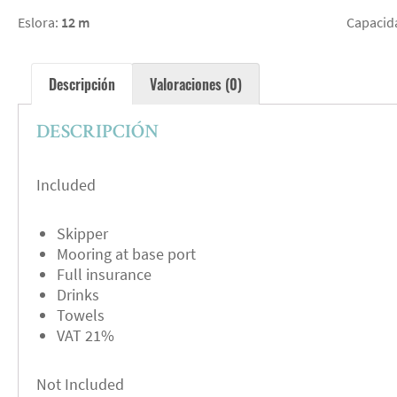
Eslora:
12 m
Capacid
Descripción
Valoraciones (0)
DESCRIPCIÓN
Included
Skipper
Mooring at base port
Full insurance
Drinks
Towels
VAT 21%
Not Included