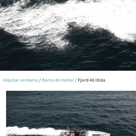
Alquilar un barco
/
Barco de motor
/
Fjord 40 Ibiza