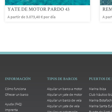
YATE DE MOTOR PARDO 43
REM
A partir de
3.073,40
€
por día
A par
INFORMACIÓN
TIPOS DE BARCOS
PUERTOS DE 
Cómo funciona
Alquilar un barco a motor
Marina Ibiza
Ofrecer un barco
Alquilar un yate de motor
Club Náutico Ibi
Alquilar un barco de vela
Marina Botafoch
Ayuda (FAQ)
Alquilar un yate de vela
Marina Santa Eul
Imprenta
Alquilar un catamarán
Puerto de Sant 