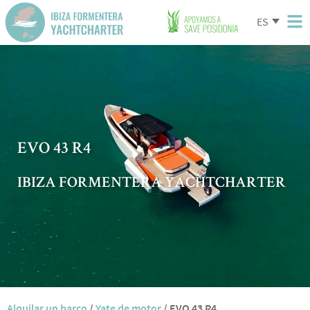
ES
EVO 43 R4
IBIZA FORMENTERA YACHTCHARTER
Alquilar un barco
/
Yate de motor
/
EVO 43 R4