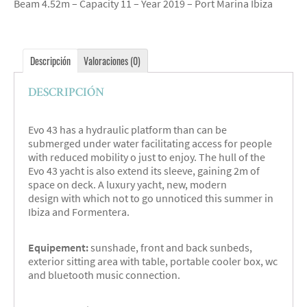
Beam 4.52m – Capacity 11 – Year 2019 – Port Marina Ibiza
Descripción
Valoraciones (0)
DESCRIPCIÓN
Evo 43 has a hydraulic platform than can be
submerged under water facilitating access for people
with reduced mobility o just to enjoy. The hull of the
Evo 43 yacht is also extend its sleeve, gaining 2m of
space on deck. A luxury yacht, new, modern
design with which not to go unnoticed this summer in
Ibiza and Formentera.
Equipement:
sunshade, front and back sunbeds,
exterior sitting area with table, portable cooler box, wc
and bluetooth music connection.