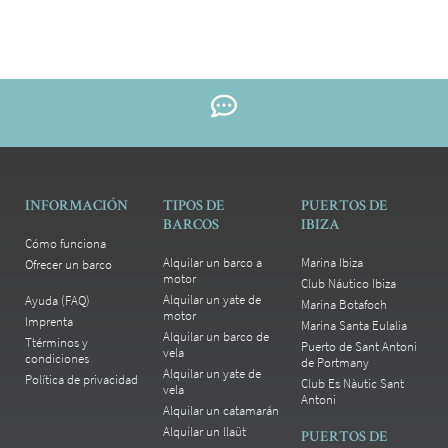
INFORMACIÓN
TIPOS DE
PUERTOS DE
BARCOS
IBIZA
Cómo funciona
Alquilar un barco a
Marina Ibiza
Ofrecer un barco
motor
Club Náutico Ibiza
Alquilar un yate de
Ayuda (FAQ)
Marina Botafoch
motor
Imprenta
Marina Santa Eulalia
Alquilar un barco de
Ttérminos y
Puerto de Sant Antoni
vela
condiciones
de Portmany
Alquilar un yate de
Política de privacidad
Club Es Nàutic Sant
vela
Antoni
Alquilar un catamarán
Alquilar un llaüt
PUERTOS DE