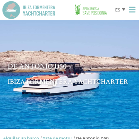
ES
DE ANTONIO D50
IBIZA FORMENTERA YACHTCHARTER
Alquilar un barco
/
Yate de motor
/
De Antonio D50