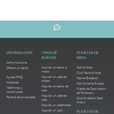
INFORMACIÓN
TIPOS DE
PUERTOS DE
BARCOS
IBIZA
Cómo funciona
Alquilar un barco a
Marina Ibiza
Ofrecer un barco
motor
Club Náutico Ibiza
Alquilar un yate de
Ayuda (FAQ)
Marina Botafoch
motor
Imprenta
Marina Santa Eulalia
Alquilar un barco de
Ttérminos y
Puerto de Sant Antoni
vela
condiciones
de Portmany
Alquilar un yate de
Política de privacidad
Club Es Nàutic Sant
vela
Antoni
Alquilar un catamarán
Alquilar un llaüt
PUERTOS DE