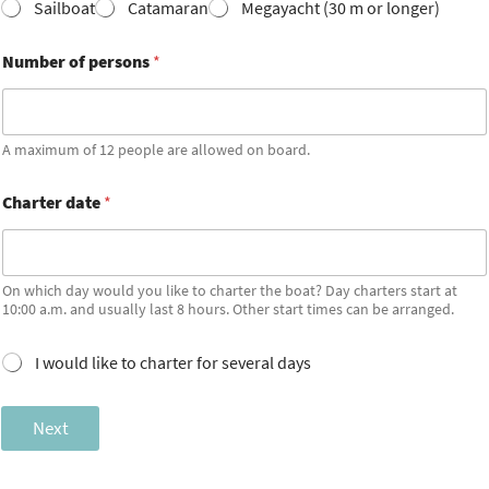
Sailboat
Catamaran
Megayacht (30 m or longer)
Number of persons
*
A maximum of 12 people are allowed on board.
Charter date
*
On which day would you like to charter the boat? Day charters start at
10:00 a.m. and usually last 8 hours. Other start times can be arranged.
I
I would like to charter for several days
w
o
u
Next
l
d
l