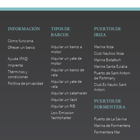
i
k
e
t
o
INFORMACIÓN
TIPOS DE
PUERTOS DE
c
BARCOS
IBIZA
h
Cómo funciona
a
Alquilar un barco a
Marina Ibiza
Ofrecer un barco
r
motor
Club Náutico Ibiza
t
Alquilar un yate de
Ayuda (FAQ)
Marina Botafoch
motor
e
Imprenta
Marina Santa Eulalia
r
Alquilar un barco de
Ttérminos y
Puerto de Sant Antoni
vela
f
condiciones
de Portmany
o
Alquilar un yate de
Política de privacidad
Club Es Nàutic Sant
vela
r
Antoni
Alquilar un catamarán
s
e
Alquilar un llaüt
PUERTOS DE
v
Alquilar un RIB
FORMENTERA
e
Low Emission
r
Yachtcharter
Puerto de La Savina
a
Marina de Formentera
l
Formentera Mar
d